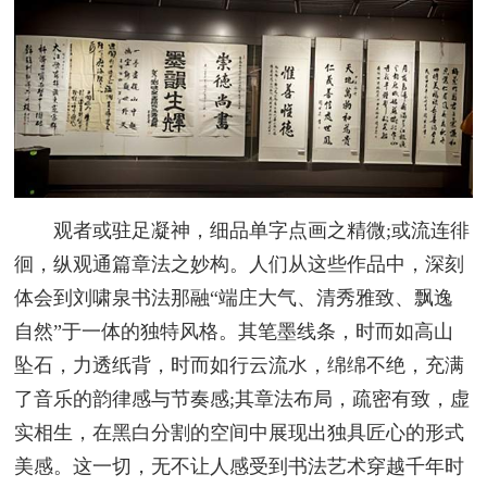
观者或驻足凝神，细品单字点画之精微;或流连徘
徊，纵观通篇章法之妙构。人们从这些作品中，深刻
体会到刘啸泉书法那融“端庄大气、清秀雅致、飘逸
自然”于一体的独特风格。其笔墨线条，时而如高山
坠石，力透纸背，时而如行云流水，绵绵不绝，充满
了音乐的韵律感与节奏感;其章法布局，疏密有致，虚
实相生，在黑白分割的空间中展现出独具匠心的形式
美感。这一切，无不让人感受到书法艺术穿越千年时