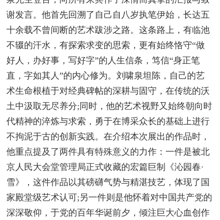
谢发言。他首先回溯了自己自八岁执笔伊始，长达五
十余载不曾间断的艺术跋涉之路。这条路上，有临池
不辍的汗水，有探索求变的思索，更有始终恪守“做
好人，办好事，写好字”的人生信条，笃信“身正笔
直，字如其人”的内心修为。刘啸泉坦陈，自己的艺
术生命根植于对经典碑帖的深耕与固守，在传统的沃
土中汲取无尽养分;同时，他的艺术视野又始终朝向时
代精神的淬炼与求索，勇于在博采众长的基础上进行
不拘泥于古的创新实践。在介绍本次展出的作品时，
他重点提及了两件具有特殊意义的力作：一件是被北
京人民大会堂管理局正式收藏的宏篇巨制《沁园春·
雪》，这件作品以其磅礴气势与精湛技艺，体现了国
家殿堂级艺术认可;另一件则是他怀着对中国共产党的
深深敬仰，于党的百年华诞前夕，倾注巨大心血创作