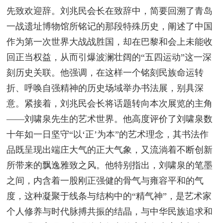
先致欢迎辞。刘兆民会长在致辞中，简要回溯了青岛
一战遗址博物馆所铭记的那段特殊历史，阐述了中国
作为第一次世界大战战胜国，却在巴黎和会上未能收
回正当权益，从而引爆波澜壮阔的“五四运动”这一深
刻历史关联。他强调，在这样一个铭刻民族命运转
折、呼唤自强精神的历史场域举办书法展，别具深
意。紧接着，刘兆民会长将话题转向本次展览的主角
——刘啸泉先生的艺术世界。他高度评价了刘啸泉数
十年如一日坚守“以‘正’为本”的艺术理念，其书法作
品既呈现出端庄大气的正大气象，又流淌着不断创新
所带来的飘逸雅致之风。他特别指出，刘啸泉的笔墨
之间，内含着一股刚正强健的骨气与雍容平和的气
度，这种凝聚于线条与结构中的“精气神”，是艺术家
个人修养与时代脉搏共振的结晶，与中华民族追求和