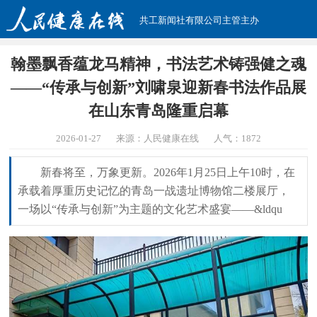
共工新闻社有限公司主管主办
翰墨飘香蕴龙马精神，书法艺术铸强健之魂
——“传承与创新”刘啸泉迎新春书法作品展
在山东青岛隆重启幕
2026-01-27
来源：人民健康在线
人气：
1872
新春将至，万象更新。2026年1月25日上午10时，在
承载着厚重历史记忆的青岛一战遗址博物馆二楼展厅，
一场以“传承与创新”为主题的文化艺术盛宴——&ldqu