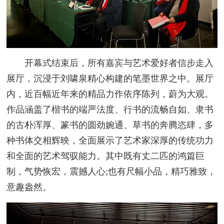
开幕式结束后，所有嘉宾与艺术爱好者信步走入
展厅，沉浸于刘啸泉精心构建的笔墨世界之中。展厅
内，近百幅近年来的精品力作依序陈列，蔚为大观。
作品涵盖了楷书的端严法度、行书的流畅自如、隶书
的古朴浑厚、篆书的圆劲婉通、草书的奔腾恣肆，多
种书体交相辉映，全面展示了艺术家深厚的传统功力
和全面的艺术驾驭能力。其中既有丈二匹的鸿篇巨
制，气势恢宏，震撼人心;也有尺幅小品，精巧雅致，
意趣盎然。