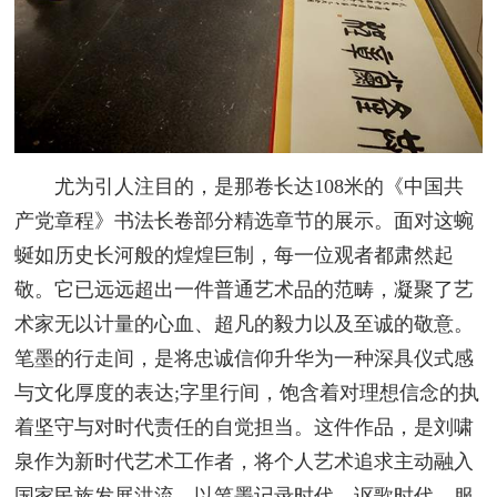
尤为引人注目的，是那卷长达108米的《中国共
产党章程》书法长卷部分精选章节的展示。面对这蜿
蜒如历史长河般的煌煌巨制，每一位观者都肃然起
敬。它已远远超出一件普通艺术品的范畴，凝聚了艺
术家无以计量的心血、超凡的毅力以及至诚的敬意。
笔墨的行走间，是将忠诚信仰升华为一种深具仪式感
与文化厚度的表达;字里行间，饱含着对理想信念的执
着坚守与对时代责任的自觉担当。这件作品，是刘啸
泉作为新时代艺术工作者，将个人艺术追求主动融入
国家民族发展洪流，以笔墨记录时代、讴歌时代、服