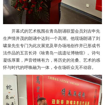
开幕式的艺术氛围在青岛朗诵联盟会员刘吉申先
生声情并茂的朗诵中达到一个高潮。他现场朗诵了刘
啸泉先生专门为此次展览及举办场地创作并已形成书
法作品的五言长诗《咏青岛一战遗址博物馆》。诗句
凝练厚重，声音铿锵有力，将历史的沧桑、艺术的感
怀与时代的呼唤融为一体，令在场听众无不动容。