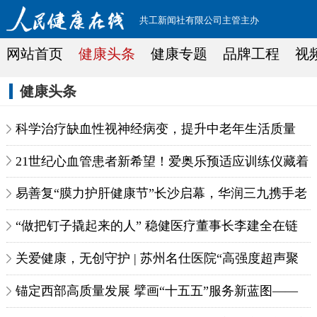
共工新闻社有限公司主管主办
网站首页
健康头条
健康专题
品牌工程
视
健康头条
科学治疗缺血性视神经病变，提升中老年生活质量
21世纪心血管患者新希望！爱奥乐预适应训练仪藏着
什么神奇“密码”？
易善复“膜力护肝健康节”长沙启幕，华润三九携手老
百姓大药房引领全民护肝新风尚！
“做把钉子撬起来的人” 稳健医疗董事长李建全在链
博会做《绿色实践》主题发言
关爱健康，无创守护 | 苏州名仕医院“高强度超声聚
焦无创治疗”筛查活动开启
锚定西部高质量发展 擘画“十五五”服务新蓝图——