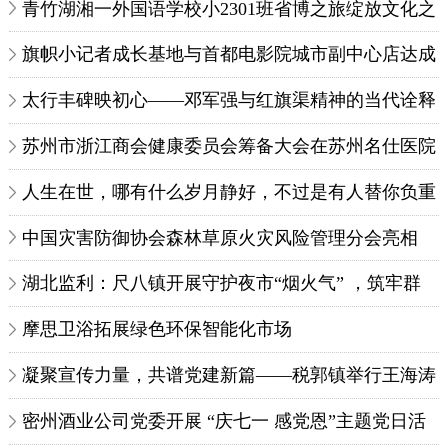
中国西促会第五届理事会第二次会议在京召开
青竹湖湘一外国语学校小2301班省博之旅绽放文化之
花
旗帜小记者成长基地与首都电影院城市副中心店达成
合作 共筑青少年文化教育新平台
太行丰碑映初心——邓军强与红旗渠精神的当代诠释
苏州市浙江商会健康委员会筹备大会在苏州名仕医院
成功召开
人生在世，哪有什么岁月静好，不过是有人替你负重
前行!
中国灾害防御协会森林草原火灾风险管理分会亮相
2025国际无人机应用及防控大会
湖北监利：尺八镇开展守护夜市“烟火气” ，筑牢群
众舌尖“安全线”专项执法检查行动
摩思卫浴拓展绿色环保智能化市场
凝聚宣传力量，共谱党建新篇——税郭镇举行王海涛
同志党建宣传工作受聘仪式
密州酒业公司党委开展 “庆七一 感党恩”主题党日活