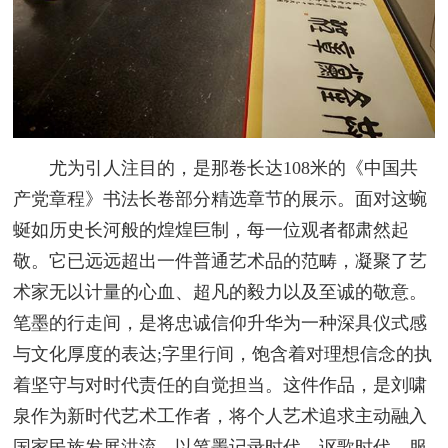
尤为引人注目的，是那卷长达108米的《中国共
产党章程》书法长卷部分精选章节的展示。面对这蜿
蜒如历史长河般的煌煌巨制，每一位观者都肃然起
敬。它已远远超出一件普通艺术品的范畴，凝聚了艺
术家无以计量的心血、超凡的毅力以及至诚的敬意。
笔墨的行走间，是将忠诚信仰升华为一种深具仪式感
与文化厚度的表达;字里行间，饱含着对理想信念的执
着坚守与对时代责任的自觉担当。这件作品，是刘啸
泉作为新时代艺术工作者，将个人艺术追求主动融入
国家民族发展洪流，以笔墨记录时代、讴歌时代、服