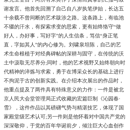
谢发言。他首先回溯了自己自八岁执笔伊始，长达五
十余载不曾间断的艺术跋涉之路。这条路上，有临池
不辍的汗水，有探索求变的思索，更有始终恪守“做
好人，办好事，写好字”的人生信条，笃信“身正笔
直，字如其人”的内心修为。刘啸泉坦陈，自己的艺
术生命根植于对经典碑帖的深耕与固守，在传统的沃
土中汲取无尽养分;同时，他的艺术视野又始终朝向时
代精神的淬炼与求索，勇于在博采众长的基础上进行
不拘泥于古的创新实践。在介绍本次展出的作品时，
他重点提及了两件具有特殊意义的力作：一件是被北
京人民大会堂管理局正式收藏的宏篇巨制《沁园春·
雪》，这件作品以其磅礴气势与精湛技艺，体现了国
家殿堂级艺术认可;另一件则是他怀着对中国共产党的
深深敬仰，于党的百年华诞前夕，倾注巨大心血创作