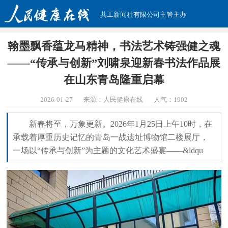
共工新闻社有限公司主管主办
翰墨飘香蕴龙马精神，书法艺术铸强健之魂
——“传承与创新”刘啸泉迎新春书法作品展
在山东青岛隆重启幕
2026-01-27
来源：人民健康在线
人气：
1902
新春将至，万象更新。2026年1月25日上午10时，在
承载着厚重历史记忆的青岛一战遗址博物馆二楼展厅，
一场以“传承与创新”为主题的文化艺术盛宴——&ldqu