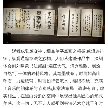
观者或驻足凝神，细品单字点画之精微;或流连徘
徊，纵观通篇章法之妙构。人们从这些作品中，深刻
体会到刘啸泉书法那融“端庄大气、清秀雅致、飘逸
自然”于一体的独特风格。其笔墨线条，时而如高山
坠石，力透纸背，时而如行云流水，绵绵不绝，充满
了音乐的韵律感与节奏感;其章法布局，疏密有致，虚
实相生，在黑白分割的空间中展现出独具匠心的形式
美感。这一切，无不让人感受到书法艺术穿越千年时