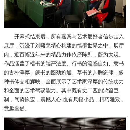
开幕式结束后，所有嘉宾与艺术爱好者信步走入
展厅，沉浸于刘啸泉精心构建的笔墨世界之中。展厅
内，近百幅近年来的精品力作依序陈列，蔚为大观。
作品涵盖了楷书的端严法度、行书的流畅自如、隶书
的古朴浑厚、篆书的圆劲婉通、草书的奔腾恣肆，多
种书体交相辉映，全面展示了艺术家深厚的传统功力
和全面的艺术驾驭能力。其中既有丈二匹的鸿篇巨
制，气势恢宏，震撼人心;也有尺幅小品，精巧雅致，
意趣盎然。