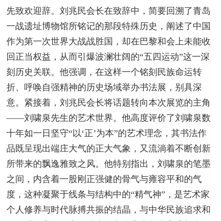
先致欢迎辞。刘兆民会长在致辞中，简要回溯了青岛
一战遗址博物馆所铭记的那段特殊历史，阐述了中国
作为第一次世界大战战胜国，却在巴黎和会上未能收
回正当权益，从而引爆波澜壮阔的“五四运动”这一深
刻历史关联。他强调，在这样一个铭刻民族命运转
折、呼唤自强精神的历史场域举办书法展，别具深
意。紧接着，刘兆民会长将话题转向本次展览的主角
——刘啸泉先生的艺术世界。他高度评价了刘啸泉数
十年如一日坚守“以‘正’为本”的艺术理念，其书法作
品既呈现出端庄大气的正大气象，又流淌着不断创新
所带来的飘逸雅致之风。他特别指出，刘啸泉的笔墨
之间，内含着一股刚正强健的骨气与雍容平和的气
度，这种凝聚于线条与结构中的“精气神”，是艺术家
个人修养与时代脉搏共振的结晶，与中华民族追求和