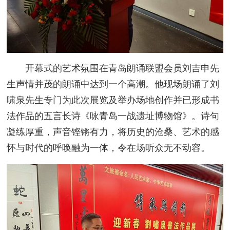
开幕式的艺术氛围在青岛朗诵联盟会员刘吉申先
生声情并茂的朗诵中达到一个高潮。他现场朗诵了刘
啸泉先生专门为此次展览及举办场地创作并已形成书
法作品的五言长诗《咏青岛一战遗址博物馆》。诗句
凝练厚重，声音铿锵有力，将历史的沧桑、艺术的感
怀与时代的呼唤融为一体，令在场听众无不动容。