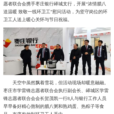
愿者联合会携手枣庄银行峄城支行，开展“浓情腊八
送温暖 致敬一线环卫工”慰问活动，为坚守岗位的环
卫工人送上暖心关怀与节日祝福。
天空中虽然飘着雪花，但活动现场却暖意融融。
枣庄市学雷锋志愿者联合会执行副会长、峄城区学雷
锋志愿者联合会会长贺茂凯一行8人与银行工作人员
早早备好精心熬制的腊八粥和熟鸡蛋、热粽子等食