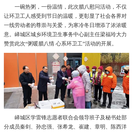
一碗热粥，一份温情，此次腊八慰问活动，不仅
让环卫工人感受到节日的温暖，更彰显了社会各界对
一线劳动者的尊崇与关爱，为寒冷冬日增添了浓浓暖
意。峄城区城乡环境卫生事务中心副主任梁福玲大力
赞赏此次“粥暖腊八情 心系环卫工”活动的开展。
峄城区学雷锋志愿者联合会领导班子及秘书处部
分成员秦剑、孙忠强、张希龙、崔建、章明、陈西洋