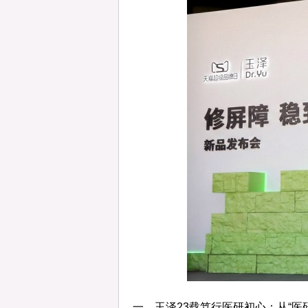
一、玉泽23载笃行医研初心：从“医研