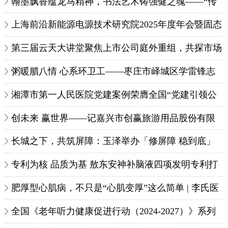
翰墨飘香蕴龙马精神，书法艺术铸强健之魂——“传
承与创新”刘啸泉迎新春书法作品展在山
上海前沿新能源电源技术研究院2025年度年会暨固态
电池创新生态共建研讨会成功召开
第三届云天大讲堂聚焦上市公司庭外重组，共探市场
法治化破局路径
粥暖腊八情 心系环卫工——枣庄市峄城区学雷锋志
愿者联合会联合枣庄银行峄城支行开展
湘潭市第一人民医院党建案例荣膺全国“党建引领公
立医院高质量发展优秀范例”
创未来 赢世界——记嘉兴市创赢旅游用品股份有限
公司总经理佘朝喜
长城之下，共筑屏障：玉泽举办「修屏障 稳到底」
新品发布会
专利为核 品质为基 敖东安神补脑液四项发明专利打
造科技中药典范，好药不贵惠及民生
肥厚型心肌病，不只是“心肌变厚”这么简单 | 李氏医
学探索
全国《老年听力健康促进行动（2024-2027）》系列