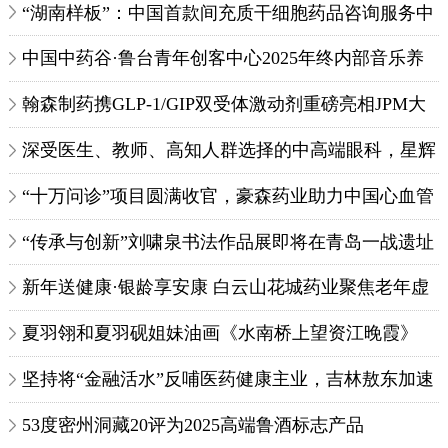
培训暨义诊公益活动—武汉站圆满落幕
“湖南样板”：中国首款间充质干细胞药品咨询服务中
心落地长沙
中国中药谷·鲁台青年创客中心2025年终内部音乐养
生交流会
翰森制药携GLP-1/GIP双受体激动剂重磅亮相JPM大
会
深受医生、教师、高知人群选择的中高端眼科，星辉
眼科是如何坚持循证医疗的？
“十万问诊”项目圆满收官，豪森药业助力中国心血管
疾病风险早期筛查与患者教育
“传承与创新”刘啸泉书法作品展即将在青岛一战遗址
博物馆隆重启幕
新年送健康·银龄享安康 白云山花城药业聚焦老年虚
弱公益行动走进泸州
夏羽翎和夏羽砚姐妹油画《水南桥上望资江晚霞》
坚持将“金融活水”反哺医药健康主业，吉林敖东加速
传统鹿产业向生物科技赛道跃迁
53度密州洞藏20评为2025高端鲁酒标志产品