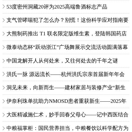
53度密州洞藏20评为2025高端鲁酒标志产品
支气管哮喘犯了怎么办？别慌！这份科学应对指南要
收好！
大熊制药推出 T1 联名限定版维生素，登陆韩国药店
渠道
微泰动态杯“跃动浙江”广场舞展示交流活动圆满落幕
中国龙解开人从何处来，又往何处去的千年之谜
洪氏一脉 源远流长——杭州洪氏宗亲首届新年年会
在杭州白金汉爵大酒店举办
洞见未来，向新而生——建材家居与装修产业“新生
态”方向研讨会成功举办
伊奈利珠单抗助力NMOSD患者重获新生——2025年
中国患者用药满意度调研结果发布
大医精诚施仁术，妙手回春父母心——记中西医结合
创新者徐辉主任医师
中粮福掌柜：国民营养担当，中粮餐饮以科学配方为